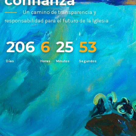
confianza
Un camino de transparencia y
responsabilidad para el futuro de la Iglesia
206
6
25
51
Días
Horas
Minutos
Segundos